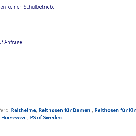
ben keinen Schulbetrieb.
uf Anfrage
ferd:
Reithelme
,
Reithosen für Damen
,
Reithosen für Ki
 Horsewear
,
PS of Sweden
.