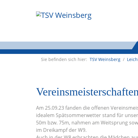
Sie befinden sich hier:
TSV Weinsberg
/
Leich
Vereinsmeisterschafte
Am 25.09.23 fanden die offenen Vereinsmeis
idealem Spätsommerwetter stand für unsere
50m bzw. 75m, nahmen am Weitsprung sowie B
im Dreikampf der W9.
Auch in der W8 erbrachten die Mädchen ausg