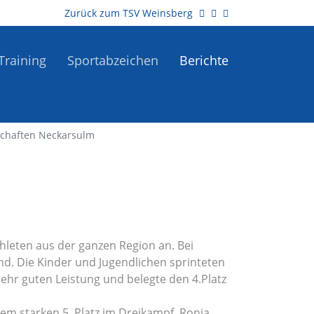
Zurück zum TSV Weinsberg
Training
Sportabzeichen
Berichte
schaften Neckarsulm
hleten aus der ganzen Region an. Bei
. Die Kinder und Jugendlichen sprinteten
ehr guten Leistung und belegte den 4.Platz
em starken 5. Platz im Dreikampf. Ronja