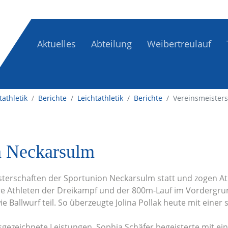
Aktuelles
Abteilung
Weibertreulauf
tathletik
/
Berichte
Leichtathletik
Berichte
Vereinsmeister
n Neckarsulm
terschaften der Sportunion Neckarsulm statt und zogen At
 Athleten der Dreikampf und der 800m-Lauf im Vordergrund
allwurf teil. So überzeugte Jolina Pollak heute mit einer s
ezeichnete Leistungen. Sophia Schäfer begeisterte mit ein