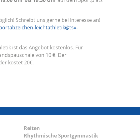
18:00 Uhr bis 19:30 Uhr
auf dem Sportplatz
lich! Schreibt uns gerne bei Interesse an!
portabzeichen-leichtathletik@tsv-
letik ist das Angebot kostenlos. Für
andspauschale von 10 €. Der
der kostet 20€.
Reiten
Rhythmische Sportgymnastik