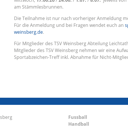
Mittwoch,
17.06.26
/
24.06.
/
1.07.
/
8.07.
jeweils von
am Stämmlesbrunnen.
Die Teilnahme ist nur nach vorheriger Anmeldung mög
Für die Anmeldung und bei Fragen wendet euch an
s
weinsberg.de
.
Für Mitglieder des TSV Weinsberg Abteilung Leichtath
Mitglieder des TSV Weinsberg nehmen wir eine Aufw
Sportabzeichen-Treff inkl. Abnahme für Nicht-Mitglie
nsberg
Fussball
Handball