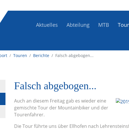
Aktuelles
Abteilung
MTB
Tou
port
/
Touren
Berichte
Falsch abgebogen...
Falsch abgebogen...
Auch an diesem Freitag gab es wieder eine
gemischte Tour der Mountainbiker und der
Tourenfahrer.
Die Tour führte uns über Ellhofen nach Lehrensteins