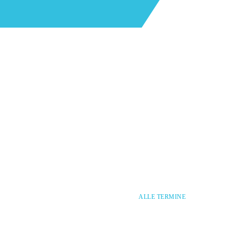
TERMINE
25.09.2026
19:30
, Beheim-Saal Baukelter
Mitgliederversammlung
05.11.2026
19:30
, Läpplezimmer
Hauptausschuss-Sitzung
ALLE TERMINE