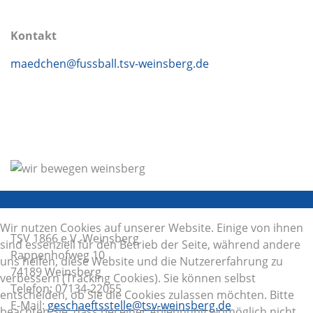
Kontakt
maedchen@fussball.tsv-weinsberg.de
Wir nutzen Cookies auf unserer Website. Einige von ihnen
TSV 1866 e.V. Weinsberg
sind essenziell für den Betrieb der Seite, während andere
Rappenhofweg 10
uns helfen, diese Website und die Nutzererfahrung zu
74189 Weinsberg
verbessern (Tracking Cookies). Sie können selbst
Telefon: 07134-22055
entscheiden, ob Sie die Cookies zulassen möchten. Bitte
E-Mail:
geschaeftsstelle@tsv-weinsberg.de
beachten Sie, dass bei einer Ablehnung womöglich nicht