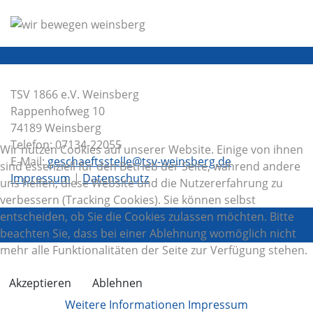
TSV 1866 e.V. Weinsberg
Rappenhofweg 10
74189 Weinsberg
Telefon: 07134-22055
Wir nutzen Cookies auf unserer Website. Einige von ihnen
E-Mail:
geschaeftsstelle@tsv-weinsberg.de
sind essenziell für den Betrieb der Seite, während andere
Impressum
|
Datenschutz
uns helfen, diese Website und die Nutzererfahrung zu
verbessern (Tracking Cookies). Sie können selbst
entscheiden, ob Sie die Cookies zulassen möchten. Bitte
beachten Sie, dass bei einer Ablehnung womöglich nicht
mehr alle Funktionalitäten der Seite zur Verfügung stehen.
Akzeptieren
Ablehnen
Weitere Informationen
Impressum