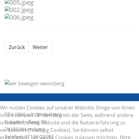
Zurück
Weiter
Wir nutzen Cookies auf unserer Website. Einige von ihnen
TSV 1866 e.V. Weinsberg
sind essenziell für den Betrieb der Seite, während andere
Rappenhofweg 10
uns helfen, diese Website und die Nutzererfahrung zu
74189 Weinsberg
verbessern (Tracking Cookies). Sie können selbst
Telefon: 07134-22055
entscheiden, ob Sie die Cookies zulassen möchten. Bitte