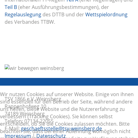
Teil B
(eher Ausführungsbestimmungen), der
Regelauslegung
des DTTB und der
Wettspielordnung
des Verbandes TTBW.
Wir nutzen Cookies auf unserer Website. Einige von ihnen
TSV 1866 e.V. Weinsberg
sind essenziell für den Betrieb der Seite, während andere
Rappenhofweg 10
uns helfen, diese Website und die Nutzererfahrung zu
74189 Weinsberg
verbessern (Tracking Cookies). Sie können selbst
Telefon: 07134-22055
entscheiden, ob Sie die Cookies zulassen möchten. Bitte
E-Mail:
geschaeftsstelle@tsv-weinsberg.de
beachten Sie, dass bei einer Ablehnung womöglich nicht
Impressum
|
Datenschutz