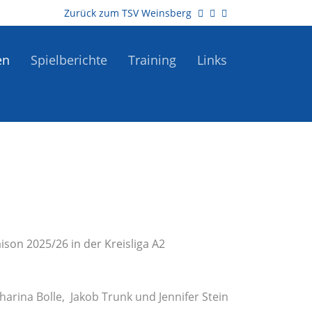
Zurück zum TSV Weinsberg
en
Spielberichte
Training
Links
son 2025/26 in der Kreisliga A2
harina Bolle, Jakob Trunk und Jennifer Stein